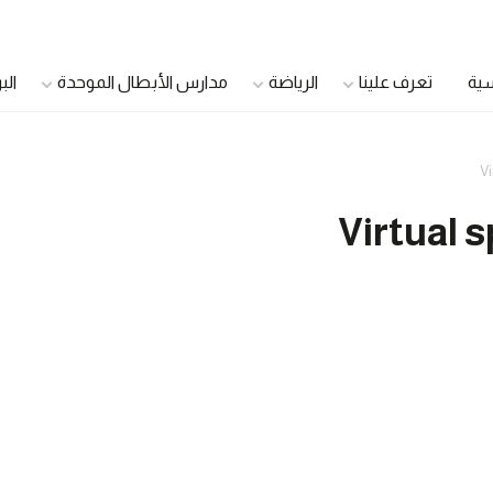
سية
تعرف علينا
الرياضة
مدارس الأبطال الموحدة
الب
Vi
الدمج الشباب
اللاعبون الأصحاء
Virtual s
اللاعبون القادة
سفراء الصحة
مجلس الشباب الموحد
مجتمع صحي
مجلس أولياء الأمور
الرعاية الصحية الموح
مجلس الأشقاء
مديرو العيادات
الأندية الجامعية