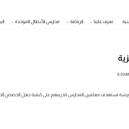
سية
تعرف علينا
الرياضة
مدارس الأبطال الموحدة
الب
الدمج الشباب
اللاعبون الأصحاء
زية
اللاعبون القادة
سفراء الصحة
8:00A
مجلس الشباب الموحد
مجتمع صحي
مجلس أولياء الأمور
الرعاية الصحية الموح
عليم الموحد مقدمة من قبل طاقم معهد ABTI. هي ورشة تستهدف معلمين المدارس لتدريبهم على كيفية جعل الحصص 
مجلس الأشقاء
مديرو العيادات
الأندية الجامعية