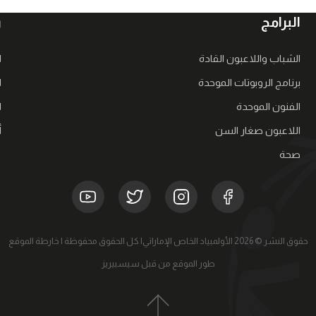
البرامج
ر
الشباب واللاعبون القادة
ا
برنامج الروبوتات الموحدة
ا
الفنون الموحدة
ا
اللاعبون صغار السن
أ
صحة
حقوق النشر © 2026 الأولمبياد الخاص الإماراتي| كل الحقوق محفوظة |
خارطة الموقع
طور الموقع من قبل سيسبيريز